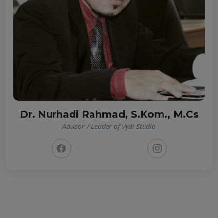
Dr. Nurhadi Rahmad, S.Kom., M.Cs
Advisor / Leader of Vydi Studio