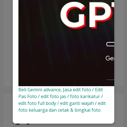
Solusi Sistem Terintegrasi
Desain dan pembuatan solusi sistem terintegrasi
(termasuk IoT) custom dengan modifikasi
hardware/software.
Beli Gemini advance, Jasa edit foto / Edit
Pas Foto / edit foto jas / foto karikatur /
edit foto full body / edit ganti wajah / edit
foto keluarga dan cetak & bingkai foto