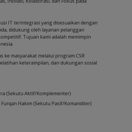
tas, Inovasi, Kolaborasi, dan Fokus pada
si IT terintegrasi yang disesuaikan dengan
nda, didukung oleh layanan pelanggan
kompetitif. Tujuan kami adalah memimpin
onesia.
s ke masyarakat melalui program CSR
pelatihan keterampilan, dan dukungan sosial
tra (Sekutu Aktif/Komplementer)
urqan Hakim (Sekutu Pasif/Komanditer)