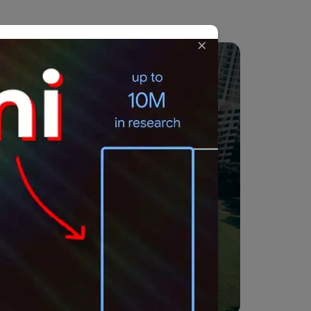
×
 dapat mengakselerasi pertumbuhan