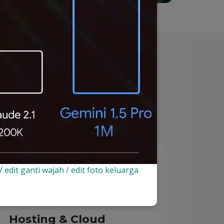
ga konsultasi strategis.
 / edit ganti wajah / edit foto keluarga
Hosting & Cloud