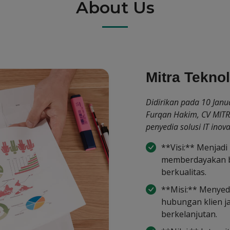
About Us
Mitra Tekno
Didirikan pada 10 Jan
Furqan Hakim, CV MIT
penyedia solusi IT inova
**Visi:** Menjadi
memberdayakan bis
berkualitas.
**Misi:** Menyed
hubungan klien j
berkelanjutan.