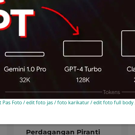
Layanan Kami
untuk segala kebutuhan bisnis Anda, dari infrastruktur hing
 Pas Foto / edit foto jas / foto karikatur / edit foto full body
Perdagangan Piranti