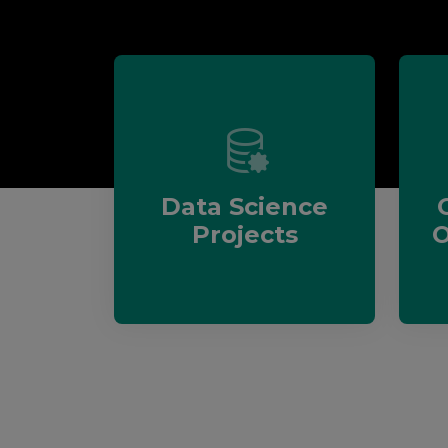
Data Science
Projects
O