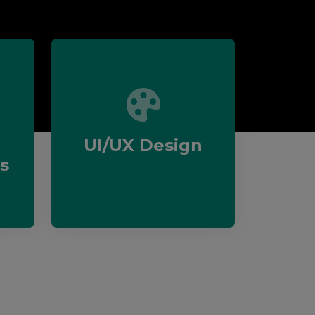
UI/UX Design
s